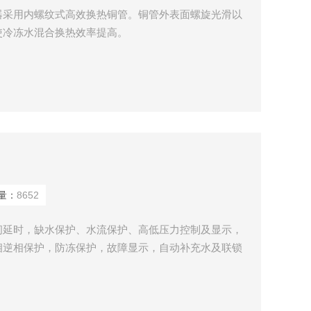
器采用内螺纹式高效换热铜管。铜管外表面螺旋光滑以
使冷冻水混合换热效率提高。
量：
8652
间延时，缺水保护、水流保护、高低压力控制及显示，
相逆相保护，防冻保护，故障显示，自动补充水及联锁