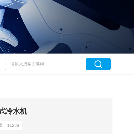
式冷水机
量：
11238