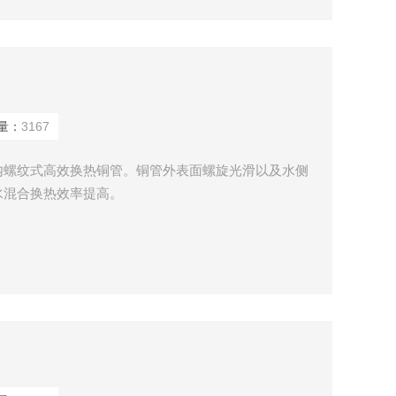
量：
3167
内螺纹式高效换热铜管。铜管外表面螺旋光滑以及水侧
水混合换热效率提高。