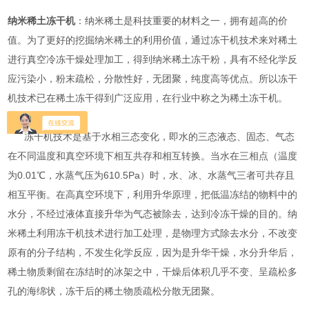
纳米稀土冻干机
：纳米稀土是科技重要的材料之一，拥有超高的价
值。为了更好的挖掘纳米稀土的利用价值，通过冻干机技术来对稀土
进行真空冷冻干燥处理加工，得到纳米稀土冻干粉，具有不经化学反
应污染小，粉末疏松，分散性好，无团聚，纯度高等优点。所以冻干
机技术已在稀土冻干得到广泛应用，在行业中称之为稀土冻干机。
冻干机技术是基于水相三态变化，即水的三态液态、固态、气态
在不同温度和真空环境下相互共存和相互转换。当水在三相点（温度
为0.01℃，水蒸气压为610.5Pa）时，水、冰、水蒸气三者可共存且
相互平衡。在高真空环境下，利用升华原理，把低温冻结的物料中的
水分，不经过液体直接升华为气态被除去，达到冷冻干燥的目的。纳
米稀土利用冻干机技术进行加工处理，是物理方式除去水分，不改变
原有的分子结构，不发生化学反应，因为是升华干燥，水分升华后，
稀土物质剩留在冻结时的冰架之中，干燥后体积几乎不变、呈疏松多
孔的海绵状，冻干后的稀土物质疏松分散无团聚。