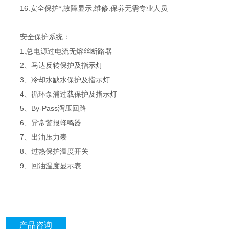
16.安全保护*,故障显示,维修.保养无需专业人员
安全保护系统：
1.总电源过电流无熔丝断路器
2、马达反转保护及指示灯
3、冷却水缺水保护及指示灯
4、循环泵浦过载保护及指示灯
5、By-Pass泻压回路
6、异常警报蜂鸣器
7、出油压力表
8、过热保护温度开关
9、回油温度显示表
产品咨询