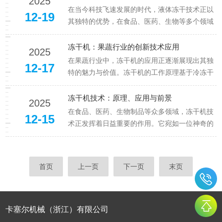
2025
晶，随后在真空条件下，通过精确控制温度和压
在当今科技飞速发展的时代，液体冻干技术正以
12-19
力，让冰晶直接升华成水蒸气并被...
其独特的优势，在食品、医药、生物等多个领域
掀起一场保鲜与加工的革命。液体冻干技术，简
单来说，是将含有水分的液体物质行冷冻，使其
冻干机：果蔬行业的创新技术应用
2025
冻结成固态，随后在真空环境下，让冰直接升华
在果蔬行业中，冻干机的应用正逐渐展现出其独
12-17
成为水蒸气逸出，从而得到干燥的...
特的魅力与价值。冻干机的工作原理基于冷冻干
燥技术，先将果蔬中的水分迅速冻结成冰晶，然
后在真空环境下使冰晶直接升华变为水蒸气排
冻干机技术：原理、应用与前景
2025
出，从而实现果蔬的脱水干燥。这一过程限度地
在食品、医药、生物制品等众多领域，冻干机技
12-15
保留了果蔬的营养成分、色泽、风味...
术正发挥着日益重要的作用。它宛如一位神奇的
魔法师，能将含水物质在低温低压的环境下，通
过升华的方式除去水分，从而保留物质的原有特
性。冻干机的工作原理基于水的三相变化。首
首页
上一页
下一页
末页
先，将被干燥的物品进行预冻，使其...
卡塞尔机械（浙江）有限公司