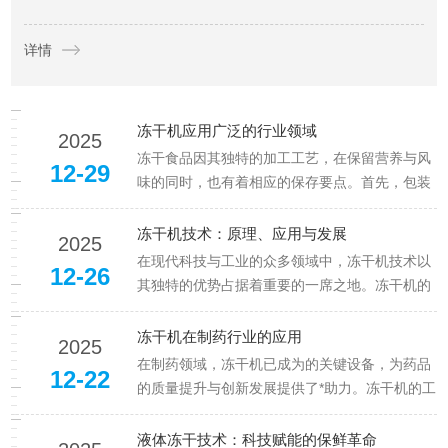
味，又能实现超长保质期，成为守护宠物零食新鲜度的关键工
详情
具。然而，冻干零食的长效保存并非简单脱水即可，从生产到
储...
冻干机应用广泛的行业领域
2025
冻干食品因其独特的加工工艺，在保留营养与风
12-29
味的同时，也有着相应的保存要点。首先，包装
是关键。应选用密封性良好的容器或包装袋，如
铝箔袋等，其能有效阻隔空气、水分和光线。因
冻干机技术：原理、应用与发展
2025
为空气中的水汽一旦进入，会使冻干食品吸潮变
在现代科技与工业的众多领域中，冻干机技术以
12-26
软，影响口感与品质，而光线可能...
其独特的优势占据着重要的一席之地。冻干机的
工作原理基于冷冻升华现象。首先，将被处理的
物质置于低温环境下，使其内部的水分冻结成固
冻干机在制药行业的应用
2025
态冰。这一过程需要精确的温度控制，通常在零
在制药领域，冻干机已成为的关键设备，为药品
12-22
下几十摄氏度甚至更低的温度范围...
的质量提升与创新发展提供了*助力。冻干机的工
作原理基于水的特殊相变过程。它先将药液在低
温环境下迅速冻结，使其中的水分形成固态冰
液体冻干技术：科技赋能的保鲜革命