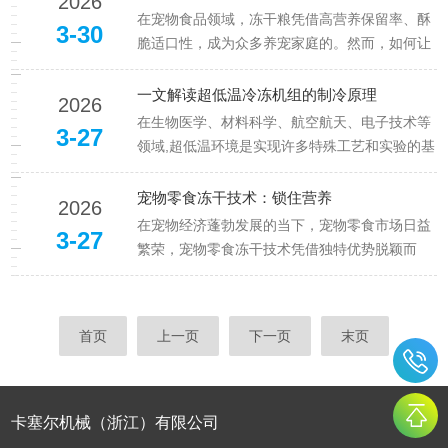
2026
的冷冻干燥过程，为高品质冻干产品筑牢根基。
在宠物食品领域，冻干粮凭借高营养保留率、酥
3-30
制冷系统是冻干机的“冷源中枢”...
脆适口性，成为众多养宠家庭的。然而，如何让
这份“鲜”与“营养”长久留存，避免受潮、变质，是
保障宠物健康的关键。想要让宠物粮食冻干实现
一文解读超低温冷冻机组的制冷原理
2026
最长保存时间，需从生产端到储存端，构建全流
在生物医学、材料科学、航空航天、电子技术等
3-27
程的科学锁鲜体系。原料把...
领域,超低温环境是实现许多特殊工艺和实验的基
础条件。超低温冷冻机组作为专业提供超低温环
境的制冷设备,能够实现从-40℃到-150℃甚至更
宠物零食冻干技术：锁住营养
2026
低的温度范围,为科学研究、工业生产和特殊应用
在宠物经济蓬勃发展的当下，宠物零食市场日益
3-27
提供了可靠的技术支...
繁荣，宠物零食冻干技术凭借独特优势脱颖而
出，成为众多养宠家庭和宠物食品企业关注的焦
点。这项技术，正以科技之力，为宠物打造健
康、美味的专属零食。宠物零食冻干技术，全称
首页
上一页
下一页
末页
为真空冷冻干燥技术，其核心原理基于...
卡塞尔机械（浙江）有限公司