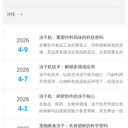
味，又能实现超长保质期，成为守护宠物零食新鲜度的关键工
详情
具。然而，冻干零食的长效保存并非简单脱水即可，从生产到
储...
冻干机：重塑作料风味的科技密码
2026
在餐饮与食品工业的赛道上，作料堪称味觉的灵
4-9
魂，其品质直接决定菜品的层次。从厨房案头的
葱姜蒜粉，到工业生产的复合调味料，传统干燥
工艺常让作料的鲜香与活性折损，而冻干机的出
冻干机技术：解锁多领域应用
2026
现，以性的冻干工艺，为作料加工开辟出一条锁
冻干机技术，以真空冷冻干燥为核心，巧妙利用
4-7
鲜留香的新路径，让每一份作料都...
升华原理，让物料在低温低压环境下，实现水分
从固态到气态的跨越，保留活性成分与结构完整
性。这项兼具高效、稳定、绿色特质的技术，早
冻干机：精密协作的冻干核心
2026
已突破单一领域局限，在食品、医药、生物、化
在食品、医药、生物等领域，冻干技术凭借出色
4-1
工等关键领域大放异彩，成为推动...
的保鲜与品质留存能力备受青睐，而支撑这一技
术的冻干机，是一套由多个精密机构协同运作的
复杂系统。各组成部分各司其职，共同完成物料
宠物粮食冻干：长效锁鲜的科学密码