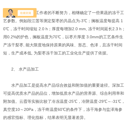
随着食品科研工作者的不断努力，相继确定了一些果蔬的冻干工
艺参数。例如段江莲等测定梨枣的共晶点为-3℃；搁板温度每提高 1
0℃，冻干时间缩短 2.0 h；厚度每增加2.0 mm, 冻干时间延长2.3 h；
用0.2%的护色，搁板温度为70℃，以枣片厚度 3.0mm的工艺条件生
产冻干梨枣, 能大限度地保持原果的风味、形态、色泽，且冻干时间
短，生产成本低, 为梨枣冻干加工的工业化生产提供了依据。
2、 水产品加工
水产品加工是提高水产品综合效益和附加值的重要途径。深加工
可提高优质水产品的品位，增加低质水产品的营养源、综合利用率和
附加值。云霞等实验比较了冷冻温度-25℃，冷阱温度-29℃～-31℃，
真空度10～20Pa，冻干终温度60℃的条件下，冻干海参与盐泽海参
的感官指标、理化指标，结果表明无显著差异。