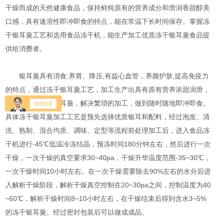
干燥而成的天然健康食品，保持鲜炖原有的营养成分和滑润香甜醇美
口感，具有速溶性即冲即食的特点，能在常温下长时间保存。掌握冻
干银耳羹工艺和选用食品冻干机，能生产加工优质冻干银耳羹食品提
供给消费者。
银耳羹具有消食,养胃、降压,有益心血管，养颜护肤,提高免疫力
的特点，通过冻干银耳羹工艺，加工生产出具有原有营养浓甜润滑，
美味可口的冻干银耳羹，解决繁琐的加工，做到随时随地即冲即食。
具体冻干银耳羹加工工艺是预先选择优质银耳和配料，经过泡发、清
洗、熟制、混合均质、调味、定型等流程前处理加工后，进入食品冻
干机进行-45℃低温冷冻结晶，预冻时间180分钟左右，然后进行一次
干燥，一次干燥的真空要求30~40pa，干燥升华温度范围-35~30℃，
一次干燥时间10小时左右。在一次干燥需要除去90%左右的水分后进
入解析干燥阶段，解析干燥真空控制在20~30pa之间，控制温度为40
~60℃，解析干燥时间8~10小时左右，在干燥结束后得到含水3~5%
的冻干银耳羹。经过密封包装后可以做成成品。