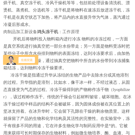
烘干机、真空冻干机、冷风干燥机等等，包括前处理设备清洗机、漂
烫机、蒸煮机、分选机等，冻干机是将物料在速冻后放进冻干机，冻
干机是在真空状态下加热，将产品内的水直接升华为气体，蒸汽通过
冷凝后形成水。
肉制品加工新设备
鸡头冻干机
：工作原理
开机后将物料投入物料箱内进行冷冻.物料的冷冻过程，一方面
是真空系统进行抽真空把一部分水份带走；另一方面是物料受冻时把
某些分子中所含水份排到物料的表面冻结，达到冷冻要求后，由加热
系统对物料加热干燥，通过抽真空把物料中所含的水份带到冷冻捕集
箱结冻，达到物料冷冻干燥要求。
冷冻干燥是指通过升华从冻结的生物产品中去除水分或其他溶剂
的过程。升华指的是溶剂，比如水，像干冰一样，不经过液态，从固
态直接变为气态的过程。冷冻干燥得到的产物称作冻干物（lyophilize
r），该过程称作冻干。传统的干燥会引起材料皱缩，破坏细胞。在冰
冻干燥过程中样品的结构不会被破坏，因为固体成份被在其位置上的
坚冰支持着。在冰升华时，它会留下孔隙在干燥的剩余物质里。这样
就保留了产品的生物和化学结构及其活性的完整性。在实验室中，冻
干有很多不同的用途，它在许多生物化学与制药应用中是*的。它被
用来获得可长时期保存的生物材料，例如微生物培养、酶、血液、与