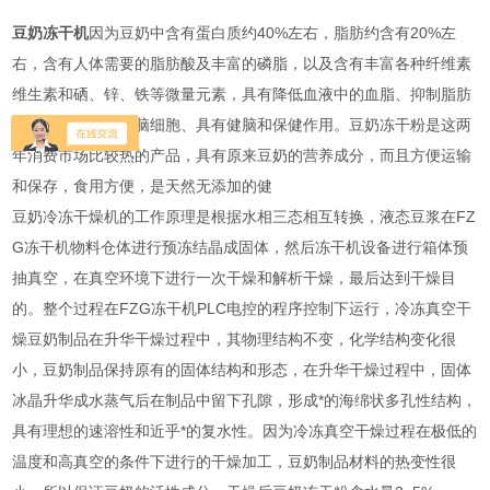
豆奶冻干机
因为豆奶中含有蛋白质约40%左右，脂肪约含有20%左
右，含有人体需要的脂肪酸及丰富的磷脂，以及含有丰富各种纤维素
维生素和硒、锌、铁等微量元素，具有降低血液中的血脂、抑制脂肪
血管壁沉积，激活脑细胞、具有健脑和保健作用。豆奶冻干粉是这两
年消费市场比较热的产品，具有原来豆奶的营养成分，而且方便运输
和保存，食用方便，是天然无添加的健
豆奶冷冻干燥机的工作原理是根据水相三态相互转换，液态豆浆在FZ
G冻干机物料仓体进行预冻结晶成固体，然后冻干机设备进行箱体预
抽真空，在真空环境下进行一次干燥和解析干燥，最后达到干燥目
的。整个过程在FZG冻干机PLC电控的程序控制下运行，冷冻真空干
燥豆奶制品在升华干燥过程中，其物理结构不变，化学结构变化很
小，豆奶制品保持原有的固体结构和形态，在升华干燥过程中，固体
冰晶升华成水蒸气后在制品中留下孔隙，形成*的海绵状多孔性结构，
具有理想的速溶性和近乎*的复水性。因为冷冻真空干燥过程在极低的
温度和高真空的条件下进行的干燥加工，豆奶制品材料的热变性很