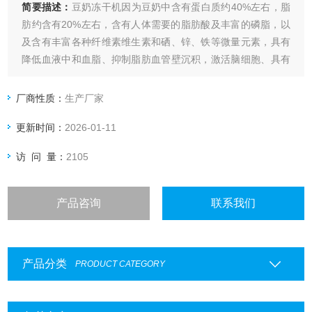
简要描述：
豆奶冻干机因为豆奶中含有蛋白质约40%左右，脂
肪约含有20%左右，含有人体需要的脂肪酸及丰富的磷脂，以
及含有丰富各种纤维素维生素和硒、锌、铁等微量元素，具有
降低血液中和血脂、抑制脂肪血管壁沉积，激活脑细胞、具有
健脑和保健作用。豆奶冻干粉是这两年消费市场比较热的产
品，具有原来豆奶的营养成分，而且方便运输和保存，食用方
厂商性质：
生产厂家
便，是天然无添加的健康食品。
更新时间：
2026-01-11
访 问 量：
2105
产品咨询
联系我们
产品分类
PRODUCT CATEGORY