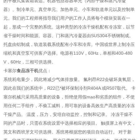
的平板式集装箱装运。机器包括容器单元（内部干燥和蒸汽冷凝
器）、制冷单元、真空单元、加热单元、小车和轨道单元以及控制单
元。我们的工程师将指导我们用户的工作人员将每个模块安装在一
起，形成一个完整的系统。这种类型的冷冻干燥机配有冷冻室，以节
省干燥时间和能源。容器、门和蒸汽冷凝器由SUS304不锈钢制成。
托盘由铝制成，轨道装载系统配有小车和冷库。中国或世界上制冷压
缩机和真空泵可供客户选择。电源有110V，60Hz，单相和400-480
V，60Hz，三相可供选择。
卡塞尔
食品冻干机
优点：
系统耗电量少，因此将减少气体排放量。 氟利昂R22会破坏臭氧层，
因此在我们的系统中，R22已*被环保制冷剂R404A 或R507取代。 卡
塞尔机械只采用高质量的设备，拒绝使用假mao和劣质的组件，不使
用任何二手组件，不偷工减料，用可靠的设备高效生产高质量的冷冻
干燥产品。 温度，压力，安培自动监控，控制和记录。 冷冻干燥不
同的产品时，只需在系统设置中选择相应的项目。 触摸屏上有中文，
英文和西班牙文可供选择。系统将根据您的项目自动运行。 对于新