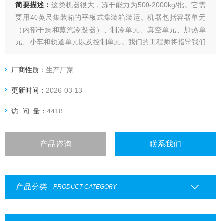
简要描述：
这类机器很大，冻干能力为500-2000kg/批。它需
要用40英尺集装箱的平板式集装箱装运。机器包括容器单元
（内部干燥和蒸汽冷凝器）、制冷单元、真空单元、加热单
元、小车和轨道单元以及控制单元。我们的工程师将指导我们
用户的工作人员将每个模块安装在一起，形成一个完整的系
统。这种类型的冷冻干燥机配有冷冻室，以节省干燥时间和能
厂商性质：
生产厂家
源。容器、门和蒸汽冷凝器由SUS304不锈钢制成。托盘由铝
更新时间：
2026-03-13
制成，轨道装载系统配有
访 问 量：
4418
产品咨询
联系我们
产品分类
PRODUCT CATEGORY