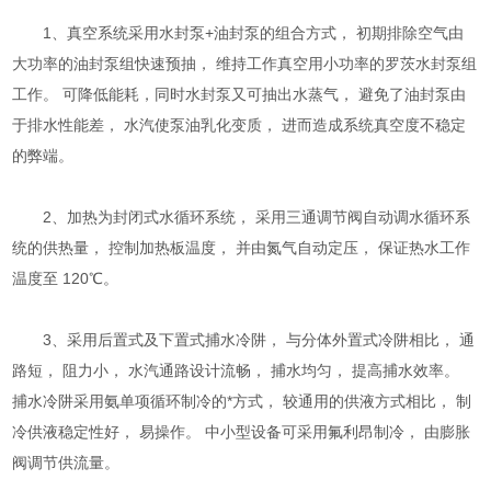
1、真空系统采用水封泵+油封泵的组合方式， 初期排除空气由
大功率的油封泵组快速预抽， 维持工作真空用小功率的罗茨水封泵组
工作。 可降低能耗，同时水封泵又可抽出水蒸气， 避免了油封泵由
于排水性能差， 水汽使泵油乳化变质， 进而造成系统真空度不稳定
的弊端。
2、加热为封闭式水循环系统， 采用三通调节阀自动调水循环系
统的供热量， 控制加热板温度， 并由氮气自动定压， 保证热水工作
温度至 120℃。
3、采用后置式及下置式捕水冷阱， 与分体外置式冷阱相比， 通
路短， 阻力小， 水汽通路设计流畅， 捕水均匀， 提高捕水效率。
捕水冷阱采用氨单项循环制冷的*方式， 较通用的供液方式相比， 制
冷供液稳定性好， 易操作。 中小型设备可采用氟利昂制冷， 由膨胀
阀调节供流量。