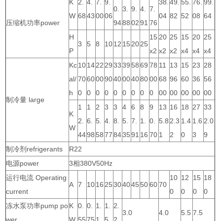
K
2.
4.
7.
9.
38.
49.
55.
76.
99.
0.
3.
9.
4.
7.
W
68
43
00
06
04
82
52
08
64
压缩机功率power
94
88
02
91
76
H
15
20
25
15
20
25
3
5
8
10
12
15
20
25
P
x2
x2
x2
x4
x4
x4
Kc
10
14
22
29
33
39
58
69
78
11
13
15
23
28
al/
70
60
00
90
40
00
40
80
00
68
96
60
36
56
h
0
0
0
0
0
0
0
0
0
00
00
00
00
00
制冷量 large
1
1
2
3
3
4
6
8
9
13
16
18
27
33
K
2.
6.
5.
4.
8.
5.
7.
1.
0.
5.8
2.3
1.4
1.6
2.0
W
44
98
58
77
84
35
91
16
70
1
2
0
3
9
制冷剂refrigerants
R22
电源power
3相380V50Hz
运行电流 Operating
10
12
15
18
A
7
10
16
25
30
40
45
50
60
70
current
0
0
0
0
冻水泵功率pump po
K
0.
0.
1.
1.
2.
3.0
4.0
5.5
7.5
wer
W
55
75
1
5
2