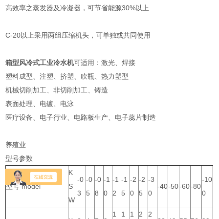
高效率之蒸发器及冷凝器，可节省能源30%以上
C-20以上采用两组压缩机头，可单独或共同使用
箱型风冷式工业冷水机
可适用：激光、焊接
塑料成型、注塑、挤塑、吹瓶、热力塑型
机械切削加工、非切削加工、铸造
表面处理、电镀、电泳
医疗设备、电子行业、电路板生产、电子蕊片制造
养殖业
型号参数
K
-0
-0
-0
-1
-1
-1
-2
-2
-3
-10
型号 model
S
-40
-50
-60
-80
3
5
8
0
2
5
0
5
0
0
W
1
1
1
2
2