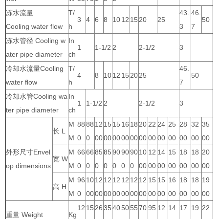
冻水流量
T/
43.
46.
3
4
6
8
10
12
15
20
25
50
Cooling water flow
h
3
7
冻水管径 Cooling w
In
1
1-1/2
2
2-1/2
3
ater pipe diameter
ch
冷却水流量Cooling
T/
46.
4
8
10
12
15
20
25
50
water flow
h
7
冷却水管Cooling wa
In
1
1-1/2
2
2-1/2
3
ter pipe diameter
ch
M
88
88
12
15
15
16
18
20
22
24
25
28
32
35
长 L
M
0
0
00
00
00
00
00
00
00
00
00
00
00
00
外形尺寸Envel
M
66
66
85
85
90
90
90
10
12
14
15
18
18
20
宽 W
op dimensions
M
0
0
0
0
0
0
0
00
00
00
00
00
00
00
M
96
10
12
12
12
12
12
12
15
15
16
18
18
19
高 H
M
0
00
00
00
00
00
00
00
00
00
00
00
00
00
12
15
26
35
40
50
55
70
95
12
14
17
19
22
重量 Weight
Kg