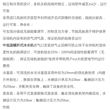
独立制冷系统设计，多机头机组相对独立，运动部件减至zui少，运行
可靠
采用进口高效经济器型半封闭或开启式双螺杆压缩机，能效比较高，
运行可靠，寿命长：
可实现分级或无级能量调节，控制灵活方便，节能高效易于维护保养
压缩机内设有的排气消气器，保证机组的低噪音运行
中低温螺杆式冷水机
排气口安装排气止回阀可防止转子在停机时逆转
柔性化的能调设计，可使机组在25%－100%间连续性能量调节（无
级能调），保证压缩机效能的*发挥并帮助用户zui大程度地节约运行
费用
冷凝器：可清洗的水冷冷凝器采用外径为19mm的强化换热管（内翅
片外肋化），胀接在管板上，水侧设计承压为10bar，氟侧设计压力
为25bar，并配有安全阀，确保了设备的安全性。
蒸发器：采用干式直接膨胀式蒸发器，氟在强化换热管内侧流动，水
侧设计压力为10bar；氟侧设计压力为25bar。
性能