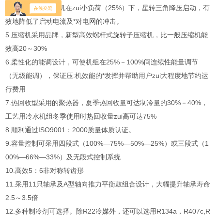
4.各制冷系统压缩机在zui小负荷（25%）下，星转三角降压启动，有
效地降低了启动电流及*对电网的冲击。
5.压缩机采用品牌，新型高效螺杆式旋转子压缩机，比一般压缩机能
效高20～30%
6.柔性化的能调设计，可使机组在25%－100%间连续性能量调节
（无级能调），保证压:机效能的*发挥并帮助用户zui大程度地节约运
行费用
7.热回收型采用的聚热器，夏季热回收量可达制冷量的30%－40%，
工艺用冷水机组冬季使用时热回收量zui高可达75%
8.顺利通过ISO9001：2000质量体质认证。
9.容量控制可采用四段式（100%—75%—50%—25%）或三段式（1
00%—66%—33%）及无段式控制系统
10.高效5：6非对称转齿形
11.采用11只轴承及A型轴向推力平衡鼓组合设计，大幅提升轴承寿命
2.5～3.5倍
12.多种制冷剂可选择。除R22冷媒外，还可以选用R134a，R407c,R