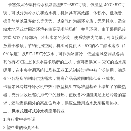
卡塞尔风冷螺杆冷水机常温型5℃~35℃可调、低温型-40℃~5℃可
调，可以分为冷水机和热水机，机体具有高效能、体积小、低噪音、
操作简单以及寿命长等优势。以空气作为循环介质，无需耗水，适合
缺水地区或对周边环境有较高要求的场所，并且环保。由于采用风冷
方式,省略了冷却塔、冷却水泵的安装，使系统较为简单，可直接露天
放置于楼顶，节约机房空间。机组可提供-5－5℃的乙二醇水溶液（1
0％浓度）及5℃-15℃冷冻水，可作为冰蓄冷、低温送风空调及各类
其他有-5℃以上冷冻水要求场所的主机，也可提供30－52℃的热水采
暖用，在中央空调系统以及各工业工艺制冷过程中被广泛使用，满足
企业各场所的制冷供热需求，提高产品品质同时降低企业成本。
卡塞尔风冷螺杆冷水机中热回收型机组在标准型基础上增加了的聚热
器，充分回收压缩机排气中的显热，使设备不但能满足上述冷源的需
求，还能提供额外的高品位热水，供应生活用热水及采暖用热水。
二、
风冷式螺杆式冷水机
应用行业
1.各行业中央空调
2.塑料业的模具冷却