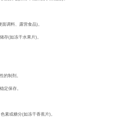
面调料、露营食品)。
储存(如冻干水果片)。
性的制剂。
稳定保存。
素或糖分(如冻干香蕉片)。
。