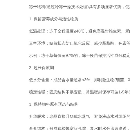
冻干物料(通过冷冻干燥技术处理)具有多项显著优势，使
1. 保留营养成分与活性物质
低温处理：冻干全程温度≤40℃，避免高温对维生素、蛋
真空环境：缺氧状态防止氧化反应，减少脂肪酸、色素等
示例：冻干草莓保留97%的，冻干疫苗保持活性成分稳
2. 超长保质期
低水分含量：成品含水量通常≤3%，抑制微生物(细菌、霉
稳定性强：固态结构不易变质，常温密封保存可达1-5年(
3. 保持物料原有形态与结构
升华脱水：冰晶直接升华成水蒸气，避免液态水对组织的
多孔结构：形成疏松蜂窝状孔隙，复水时水分迅速渗透，恢