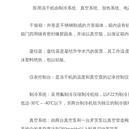
医用冻干机由制冷系统、真空系统、加热系统、电器
干燥箱：外形是不锈钢制成的方形箱体，箱内设有铝制
箱门四周镶有密封橡胶园条，并涂以真空脂，以保证箱内
凝结器：凝结器是凝结升华水汽的装置，其工作温度可达
沫塑料绝热，包以铝板。
仪表控制台：是冻干机的温度和真空度的记录控制仪表
制冷系统：采用氟制冷压缩制冷机组，以F22为制冷
低达-30℃～-40℃以下，另两台制冷机组为独立的制冷循
真空系统：由两台真空泵和一台罗茨泵以真空管道阀门
系统中的真空度达到760mmHg以上时再启动罗茨泵。