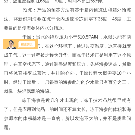
分，温度应控制在65度—70度，时间不超过6分钟。
预冻：产品的预冻方法有冻干箱内预冻法和箱外预冻
法。将新鲜刺海参在冻干仓内迅速冷冻到零下35度—45度，主
要目的是使海参体内水分结冰。
干燥：当水的绝对压力小于610.5PA时，水就只能有两
种状态，冰和气态，在这个环境下，通过改变温度，冰直接就变
成了气，这一过程被之称为升华。而冻干技术正是利用了这个原
理，在真空状态下，通过调整温度和压力，先将海参速冻，然后
再将冰直接变成蒸汽，并排除仓外，干燥过程大概需要10个小
时。经过干燥后，一只很重的海参此时的含水量只有百分之三，
就像一块轻飘飘的海绵。
冻干海参是近几年才出现的，冻干技术虽然很早就有
了，但是应用到食品上的时间还不算太长。冻干海参的体积和海
参原本的体积基本是一直的，所以发泡不大的，并不是质量问
题。