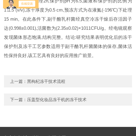
为在15℃下预处理2h,保护剂pH为6.5,菌液和保护剂的比例为
1∶1.5 (v/v),冻干厚度为0.5 cm,预冻方式为在液氮(-196℃)下处理
15 min。在此条件下,副干酪乳杆菌经真空冷冻干燥后存活因子
达(0.998±0.001),活菌数为(2.35±0.02)×1011CFU/g。经电镜观察
发现菌体形态饱满,结构完整。结论:研究结果表明优化后的冻干
保护剂及冻干工艺参数适用于副干酪乳杆菌菌体的保存,菌体活
性保持良好,该工艺具有良好的应用推广前景。
上一篇：
黑枸杞冻干技术流程
下一篇：
压盖型化妆品冻干机的冻干技术