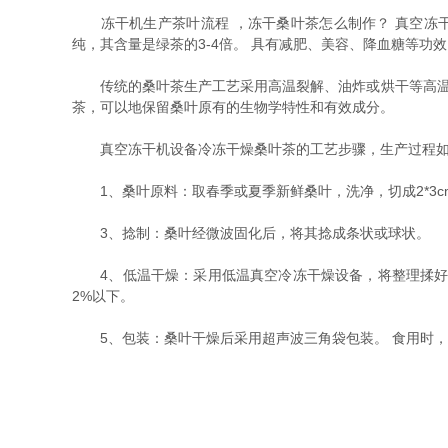
冻干机生产茶叶流程 ，冻干桑叶茶怎么制作？ 真空冻干设
纯，其含量是绿茶的3-4倍。 具有减肥、美容、降血糖等功
传统的桑叶茶生产工艺采用高温裂解、油炸或烘干等高温加
茶，可以地保留桑叶原有的生物学特性和有效成分。
真空冻干机设备冷冻干燥桑叶茶的工艺步骤，生产过程如
1、桑叶原料：取春季或夏季新鲜桑叶，洗净，切成2*3cm
3、捻制：桑叶经微波固化后，将其捻成条状或球状。
4、低温干燥：采用低温真空冷冻干燥设备，将整理揉好的
2%以下。
5、包装：桑叶干燥后采用超声波三角袋包装。 食用时，用