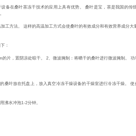
备在桑叶茶冻干技术的应用上具有优势。 桑叶是宝，茶是我国的传统饮
效。
工方法。 这样的高温加工方式会使桑叶的有效成分和有效营养成分大量
下：
的片，置阴凉处晾干。 2、微波腌制：将晒干的桑叶进行微波腌制。 功率
桑叶放在托盘上，放入真空冷冻干燥设备的干燥室进行冷冻干燥。 使桑叶
沸水冲泡1-2分钟。