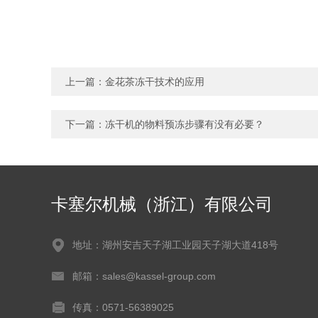
上一篇：
金花茶冻干技术的应用
下一篇：
冻干机的物料预冻步骤有没有必要？
卡塞尔机械（浙江）有限公司
地址：湖州安吉天子湖工业园天子湖大道418号
邮箱：sales@kassel-group.com
传真：0571-56389025