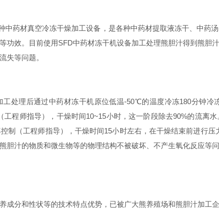
种中药材真空冷冻干燥加工设备，是各种中药材提取液冻干、中药汤
等功效。目前使用SFD中药材冻干机设备加工处理熊胆汁得到熊胆
流失等问题。
处理后通过中药材冻干机原位低温-50℃的温度冷冻180分钟
率控制（工程师指导），干燥时间10~15小时，这一阶段除去90%的
升温速率控制（工程师指导），干燥时间15小时左右，在干燥结束前进行
熊胆汁的物质和微生物等的物理结构不被破坏、不产生氧化反应等
养成分和性状等的技术特点优势，已被广大熊养殖场和熊胆汁加工