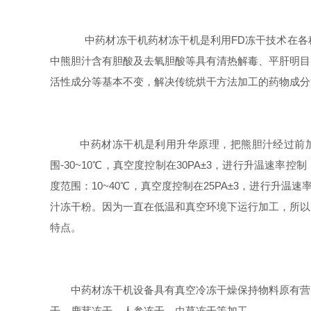
中药材冻干机药材冻干机是利用FD冻干技术在各
中熊胆汁含有胆酸及去氧胆酸等具有清热解毒、平肝明目
活性成分等基本不变，解决传统烘干方法加工的药物成分
中药材冻干机是利用升华原理，把熊胆汁经过前加工
围-30~10℃，真空度控制在30PA±3，进行升温速
度范围：10~40℃，真空度控制在25PA±3，进行
汁冻干粉。因为一直在低温和真空环境下运行加工，所以
特点。
中药材冻干机设备具有真空冷冻干燥保持物料原有营
干、鹿茸冻干、人参冻干、虫草冻干等加工。