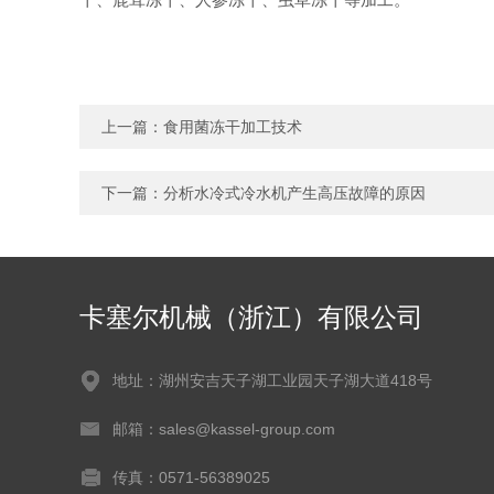
上一篇：
食用菌冻干加工技术
下一篇：
分析水冷式冷水机产生高压故障的原因
卡塞尔机械（浙江）有限公司
地址：湖州安吉天子湖工业园天子湖大道418号
邮箱：sales@kassel-group.com
传真：0571-56389025